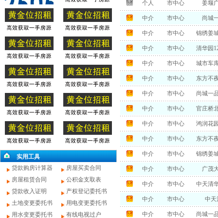
个人
市中心
姜堰
中介
市中心
尚城
中介
市中心
锦绣姜城
中介
市中心
清华园1
中介
市中心
城市车
中介
市中心
东方不
中介
市中心
尚城一品
中介
市中心
官庄桥
中介
市中心
鸿润花
中介
市中心
东方不
中介
市中心
锦绣姜
实用工具
贷款购房计算器
房屋买卖合同
中介
市中心
广茂
房屋租赁合同
公积金支取表
中介
市中心
中天清华
贷款收入证明
产权登记委托书
中介
市中心
中天
土地变更委托书
用电变更委托书
中介
市中心
尚城一
用水变更委托书
有线电视过户