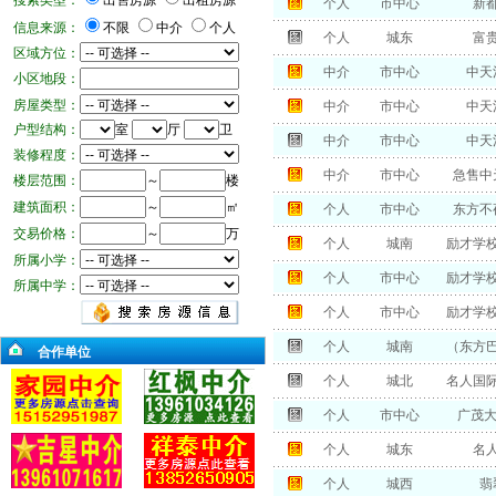
搜索类型：
出售房源
出租房源
个人
市中心
新
信息来源：
不限
中介
个人
个人
城东
富
区域方位：
中介
市中心
中天
小区地段：
房屋类型：
中介
市中心
中天
户型结构：
室
厅
卫
中介
市中心
中天
装修程度：
中介
市中心
急售中
楼层范围：
～
楼
建筑面积：
～
㎡
个人
市中心
东方不
交易价格：
～
万
个人
城南
励才学
所属小学：
个人
市中心
励才学
所属中学：
个人
市中心
励才学
个人
城南
（东方
合作单位
个人
城北
名人国
个人
市中心
广茂大
个人
城东
名
个人
城西
翡