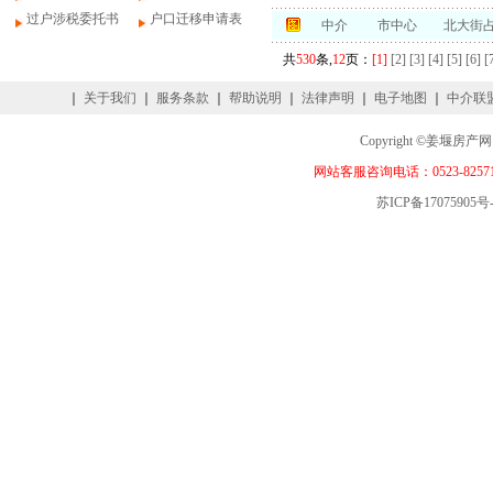
过户涉税委托书
户口迁移申请表
中介
市中心
北大街
共
530
条,
12
页：
[1]
[2]
[3]
[4]
[5]
[6]
[
｜
关于我们
｜
服务条款
｜
帮助说明
｜
法律声明
｜
电子地图
｜
中介联
Copyright ©姜
网站客服咨询电话：0523-82571
苏ICP备17075905号-