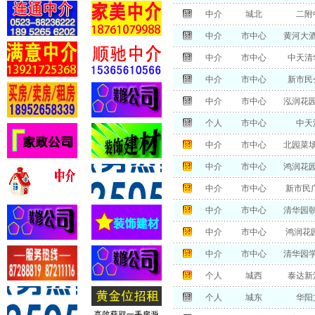
中介
城北
二附
中介
市中心
黄河大
中介
市中心
中天清
中介
市中心
新市民
中介
市中心
泓润花园
个人
市中心
中天
中介
市中心
北园菜
中介
市中心
鸿润花
中介
市中心
新市民
中介
市中心
清华园
中介
市中心
鸿润花
中介
市中心
清华园
个人
城西
泰达新
个人
城东
华阳