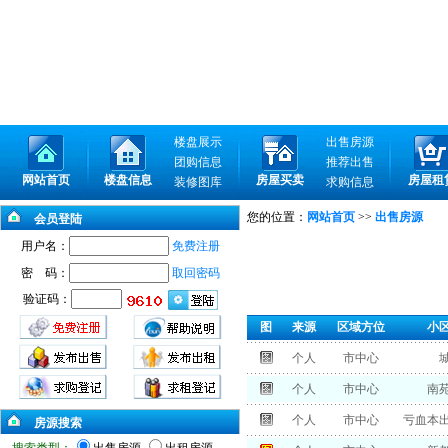
楼盘展示
出售房源
团购信息
推荐出售
网站首页
楼盘信息
房屋买卖
房屋租
装修图库
求购信息
您的位置：
网站首页
>>
出售房源
会员登陆
用户名：
免费注册
密 码：
取回密码
验证码：
图
来源
区域方位
小
个人
市中心
个人
市中心
南
个人
市中心
亏血本
房源搜索