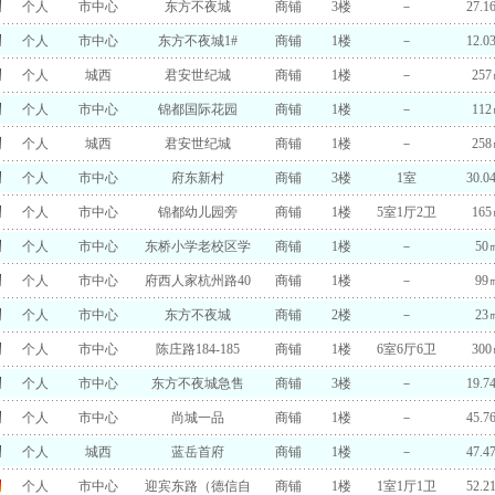
个人
市中心
东方不夜城
商铺
3楼
－
27.1
个人
市中心
东方不夜城1#
商铺
1楼
－
12.0
个人
城西
君安世纪城
商铺
1楼
－
25
个人
市中心
锦都国际花园
商铺
1楼
－
11
个人
城西
君安世纪城
商铺
1楼
－
25
个人
市中心
府东新村
商铺
3楼
1室
30.0
个人
市中心
锦都幼儿园旁
商铺
1楼
5室1厅2卫
16
个人
市中心
东桥小学老校区学
商铺
1楼
－
50
个人
市中心
府西人家杭州路40
商铺
1楼
－
99
个人
市中心
东方不夜城
商铺
2楼
－
23
个人
市中心
陈庄路184-185
商铺
1楼
6室6厅6卫
30
个人
市中心
东方不夜城急售
商铺
3楼
－
19.7
个人
市中心
尚城一品
商铺
1楼
－
45.7
个人
城西
蓝岳首府
商铺
1楼
－
47.4
个人
市中心
迎宾东路（德信自
商铺
1楼
1室1厅1卫
52.2