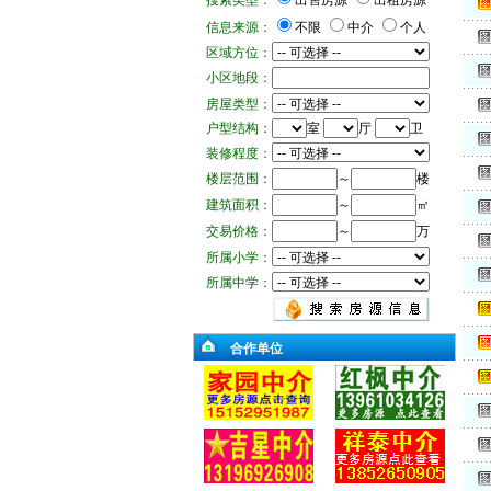
搜索类型：
出售房源
出租房源
信息来源：
不限
中介
个人
区域方位：
小区地段：
房屋类型：
户型结构：
室
厅
卫
装修程度：
楼层范围：
～
楼
建筑面积：
～
㎡
交易价格：
～
万
所属小学：
所属中学：
合作单位