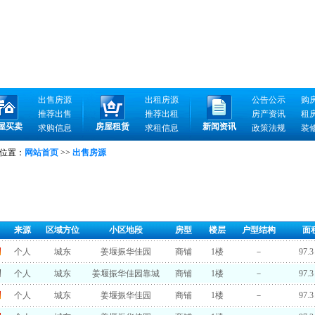
出售房源
出租房源
公告公示
购
推荐出售
推荐出租
房产资讯
租
屋买卖
房屋租赁
新闻资讯
求购信息
求租信息
政策法规
装
位置：
网站首页
>>
出售房源
来源
区域方位
小区地段
房型
楼层
户型结构
面
个人
城东
姜堰振华佳园
商铺
1楼
－
97.
个人
城东
姜堰振华佳园靠城
商铺
1楼
－
97.
个人
城东
姜堰振华佳园
商铺
1楼
－
97.