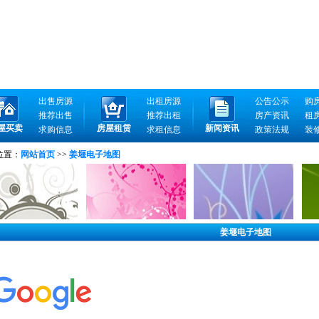
出售房源
出租房源
公告公示
购
推荐出售
推荐出租
房产资讯
租
屋买卖
房屋租赁
新闻资讯
求购信息
求租信息
政策法规
装
位置：
网站首页
>>
姜堰电子地图
姜堰电子地图