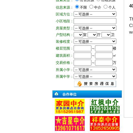
搜索类型：
出售房源
出租房源
信息来源：
不限
中介
个人
区域方位：
小区地段：
房屋类型：
户型结构：
室
厅
卫
装修程度：
楼层范围：
～
楼
建筑面积：
～
㎡
交易价格：
～
万
所属小学：
所属中学：
合作单位