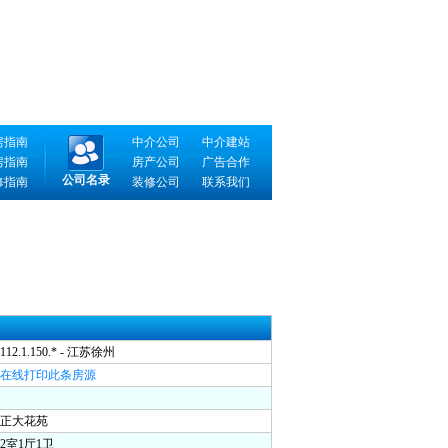
房指南
中介公司
中介建站
房指南
房产公司
广告合作
公司名录
修指南
装修公司
联系我们
12.1.150.* - 江苏徐州
在线打印此条房源
正大花苑
室1厅1卫