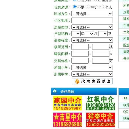
搜索类型：
出售房源
出租房源
所
信息来源：
不限
中介
个人
房
区域方位：
建
小区地段：
车
房屋类型：
土
户型结构：
室
厅
卫
所
装修程度：
配
楼层范围：
～
楼
周
建筑面积：
～
㎡
备
交易价格：
～
万
所属小学：
所属中学：
合作单位
联
联
QQ
联