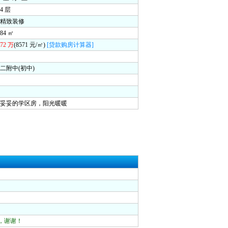
 层
精致装修
4 ㎡
72 万
(8571 元/㎡)
[贷款购房计算器]
附中(初中)
，妥妥的学区房，阳光暖暖
，谢谢！