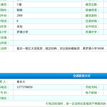
在楼层：
3 楼
楼层总数：
4
屋朝向：
朝南
装修程度：
成年份：
2008
建筑面积：
8
库情况：
8
交易价格：
地性质：
未知
证件情况：
属小学：
罗塘小学
所属中学：
二
套设施：
边环境：
注说明：
最后一期正大花苑房，线交结构，非以前的楼板房，离罗塘小学500米
交易联系方式
 系 人：
秦女士
系电话：
13775798050
手机号码：
 号 码：
电子邮箱：
系地址：
打电话给我时，请一定说明在姜堰房产网看到的