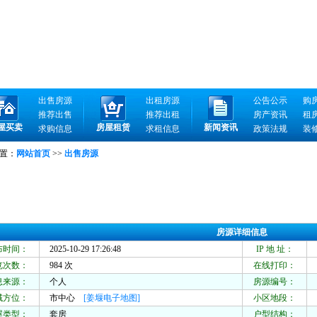
出售房源
出租房源
公告公示
购
推荐出售
推荐出租
房产资讯
租
屋买卖
房屋租赁
新闻资讯
求购信息
求租信息
政策法规
装
置：
网站首页
>>
出售房源
房源详细信息
布时间：
2025-10-29 17:26:48
IP 地 址：
1
览次数：
984 次
在线打印：
息来源：
个人
房源编号：
域方位：
市中心
[姜堰电子地图]
小区地段：
屋类型：
套房
户型结构：
2