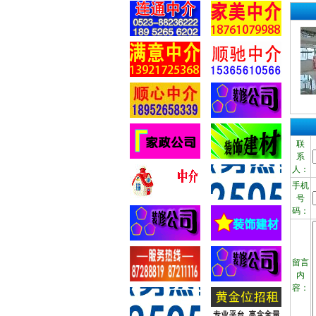
联
系
人：
手机
号
码：
留言
内
容：